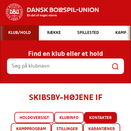
Hvad vil du søge efter?
KLUB/HOLD
RÆKKE
SPILLESTED
KAMP
INDHOLD OG NYHEDER
Find en klub eller et hold
STILLINGER, RESULTATER, KLUBBER OG
HOLD
SKIBSBY-HØJENE IF
HOLDOVERSIGT
KLUBINFO
KONTAKTER
KAMPPROGRAM
STILLINGER
KARANTÆNER