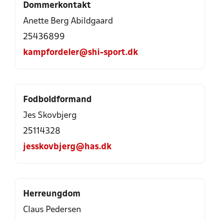
Dommerkontakt
Anette Berg Abildgaard
25436899
kampfordeler@shi-sport.dk
Fodboldformand
Jes Skovbjerg
25114328
jesskovbjerg@has.dk
Herreungdom
Claus Pedersen