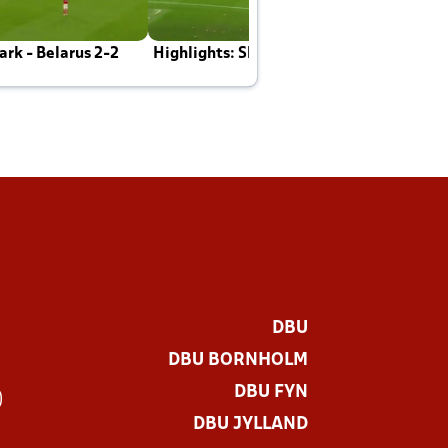
rk - Belarus 2-2
Highlights: Skotland - Danmark 4-2
J
E
DBU
DBU BORNHOLM
DBU FYN
)
DBU JYLLAND