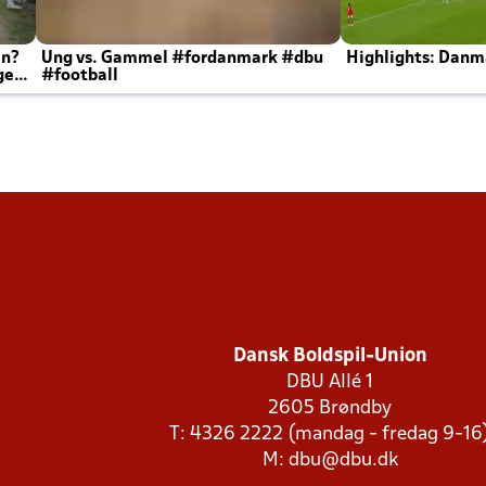
en?
Ung vs. Gammel #fordanmark #dbu
Highlights: Danma
ger
#football
Dansk Boldspil-Union
DBU Allé 1
2605 Brøndby
T: 4326 2222 (mandag - fredag 9-16
M:
dbu@dbu.dk