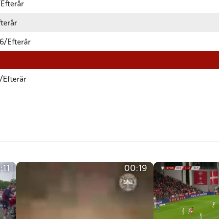
/Efterår
terår
6/Efterår
/Efterår
:11
00:19