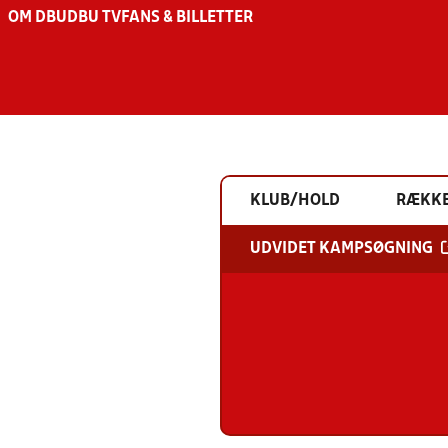
OM DBU
DBU TV
FANS & BILLETTER
KLUB/HOLD
RÆKK
UDVIDET KAMPSØGNING