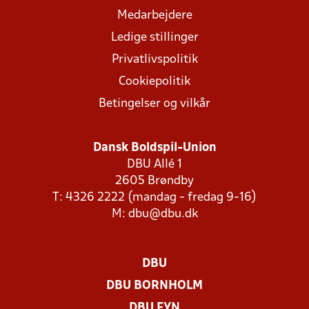
Medarbejdere
Ledige stillinger
Privatlivspolitik
Cookiepolitik
Betingelser og vilkår
Dansk Boldspil-Union
DBU Allé 1
2605 Brøndby
T: 4326 2222 (mandag - fredag 9-16)
M:
dbu@dbu.dk
DBU
DBU BORNHOLM
DBU FYN