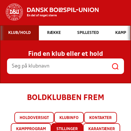
Hvad vil du søge efter?
KLUB/HOLD
RÆKKE
SPILLESTED
KAMP
INDHOLD OG NYHEDER
Find en klub eller et hold
STILLINGER, RESULTATER, KLUBBER OG
HOLD
BOLDKLUBBEN FREM
HOLDOVERSIGT
KLUBINFO
KONTAKTER
KAMPPROGRAM
STILLINGER
KARANTÆNER