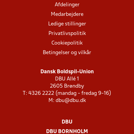
Afdelinger
Medarbejdere
Ledige stillinger
Privatlivspolitik
Cookiepolitik
Betingelser og vilkår
Dansk Boldspil-Union
DBU Allé 1
2605 Brøndby
T: 4326 2222 (mandag - fredag 9-16)
M:
dbu@dbu.dk
DBU
DBU BORNHOLM