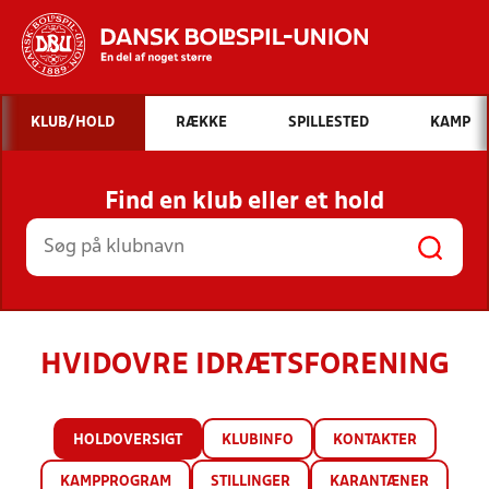
Hvad vil du søge efter?
KLUB/HOLD
RÆKKE
SPILLESTED
KAMP
INDHOLD OG NYHEDER
Find en klub eller et hold
STILLINGER, RESULTATER, KLUBBER OG
HOLD
HVIDOVRE IDRÆTSFORENING
HOLDOVERSIGT
KLUBINFO
KONTAKTER
KAMPPROGRAM
STILLINGER
KARANTÆNER