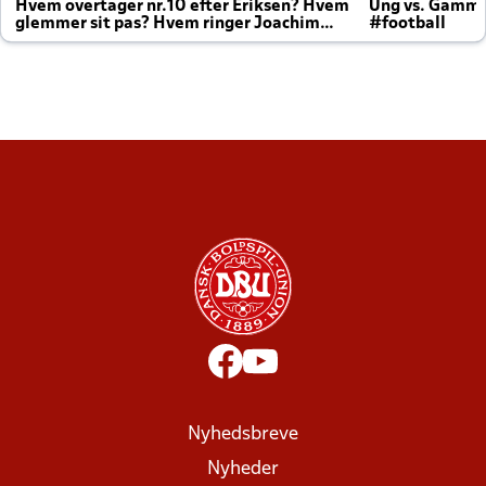
Hvem overtager nr.10 efter Eriksen? Hvem
Ung vs. Gamm
glemmer sit pas? Hvem ringer Joachim
#football
altid til efter kampe?
Nyhedsbreve
Nyheder