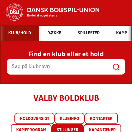
Hvad vil du søge efter?
KLUB/HOLD
RÆKKE
SPILLESTED
KAMP
INDHOLD OG NYHEDER
Find en klub eller et hold
STILLINGER, RESULTATER, KLUBBER OG
HOLD
VALBY BOLDKLUB
HOLDOVERSIGT
KLUBINFO
KONTAKTER
KAMPPROGRAM
STILLINGER
KARANTÆNER