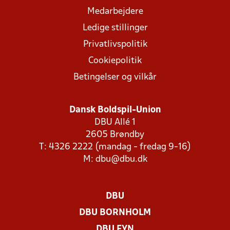
Medarbejdere
Ledige stillinger
Privatlivspolitik
Cookiepolitik
Betingelser og vilkår
Dansk Boldspil-Union
DBU Allé 1
2605 Brøndby
T: 4326 2222 (mandag - fredag 9-16)
M:
dbu@dbu.dk
DBU
DBU BORNHOLM
DBU FYN