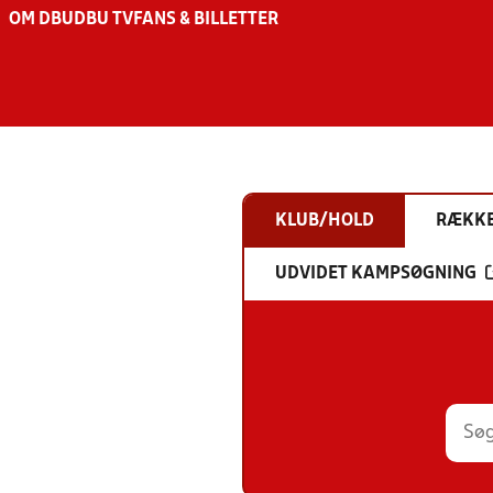
OM DBU
DBU TV
FANS & BILLETTER
KLUB/HOLD
RÆKK
UDVIDET KAMPSØGNING