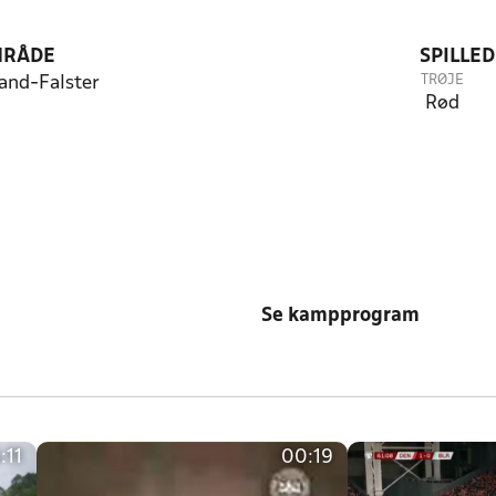
RÅDE
SPILLE
TRØJE
nd-Falster
Rød
Se kampprogram
:11
00:19