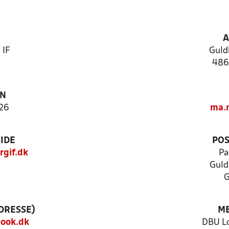
A
 IF
Guld
486
ON
26
ma.
IDE
POS
gif.dk
Pa
Guld
G
DRESSE)
ME
look.dk
DBU Lo