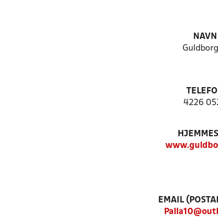
NAVN
Guldborg
TELEF
4226 05
HJEMMES
www.guldbor
EMAIL (POSTA
Palla10@out