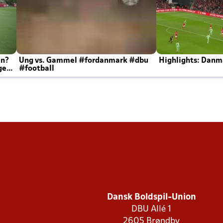
en?
Ung vs. Gammel #fordanmark #dbu
Highlights: Danma
ger
#football
Dansk Boldspil-Union
DBU Allé 1
2605 Brøndby