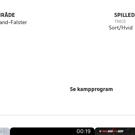
RÅDE
SPILLE
TRØJE
nd-Falster
Sort/Hvid
Se kampprogram
:11
00:19