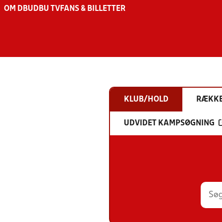
OM DBU
DBU TV
FANS & BILLETTER
KLUB/HOLD
RÆKK
UDVIDET KAMPSØGNING