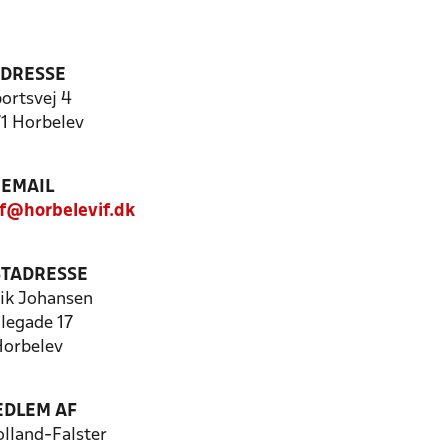
DRESSE
ortsvej 4
1 Horbelev
EMAIL
if@horbelevif.dk
TADRESSE
ik Johansen
llegade 17
orbelev
DLEM AF
lland-Falster