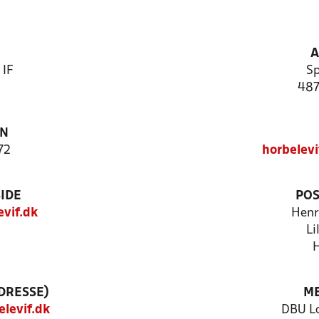
A
 IF
Sp
487
ON
72
horbelev
IDE
POS
vif.dk
Henr
Li
H
DRESSE)
ME
levif.dk
DBU Lo