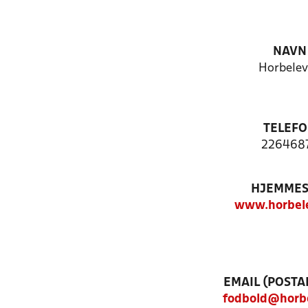
NAVN
Horbelev
TELEF
226468
HJEMMES
www.horbele
EMAIL (POSTA
fodbold@horbe