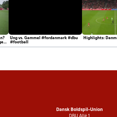
en?
Ung vs. Gammel #fordanmark #dbu
Highlights: Danma
ger
#football
Dansk Boldspil-Union
DBU Allé 1