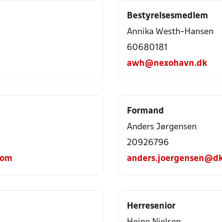
Bestyrelsesmedlem
Annika Westh-Hansen
60680181
awh@nexohavn.dk
Formand
Anders Jørgensen
20926796
com
anders.joergensen@dk
Herresenior