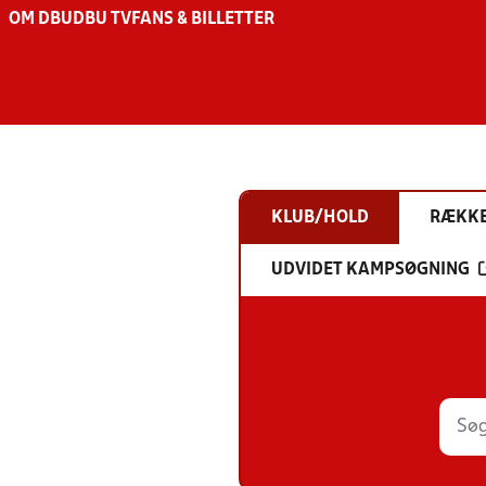
OM DBU
DBU TV
FANS & BILLETTER
KLUB/HOLD
RÆKK
UDVIDET KAMPSØGNING