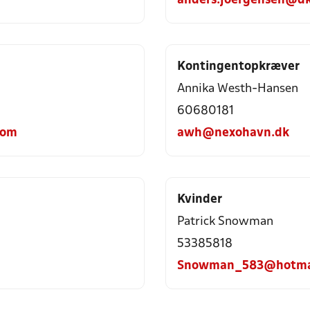
anders.joergensen@dk
Kontingentopkræver
Annika Westh-Hansen
60680181
com
awh@nexohavn.dk
Kvinder
Patrick Snowman
53385818
Snowman_583@hotma