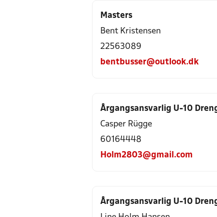
Masters
Bent Kristensen
22563089
bentbusser@outlook.dk
Årgangsansvarlig U-10 Dren
Casper Rügge
60164448
Holm2803@gmail.com
Årgangsansvarlig U-10 Dren