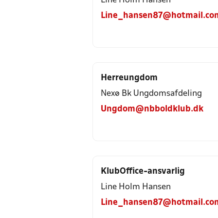
Line Holm Hansen
Line_hansen87@hotmail.co
Herreungdom
Nexø Bk Ungdomsafdeling
Ungdom@nbboldklub.dk
KlubOffice-ansvarlig
Line Holm Hansen
Line_hansen87@hotmail.co