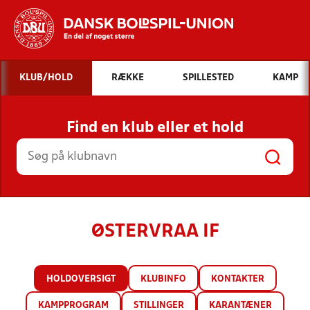
Hvad vil du søge efter?
KLUB/HOLD
RÆKKE
SPILLESTED
KAMP
INDHOLD OG NYHEDER
Find en klub eller et hold
STILLINGER, RESULTATER, KLUBBER OG
HOLD
ØSTERVRAA IF
HOLDOVERSIGT
KLUBINFO
KONTAKTER
KAMPPROGRAM
STILLINGER
KARANTÆNER