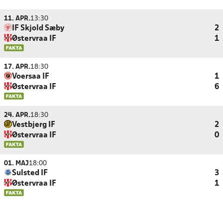
11. APR.
13:30
IF Skjold Sæby
2
Østervraa IF
1
17. APR.
18:30
Voersaa IF
1
Østervraa IF
6
24. APR.
18:30
Vestbjerg IF
2
Østervraa IF
0
01. MAJ
18:00
Sulsted IF
3
Østervraa IF
1