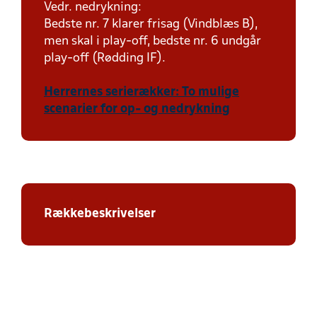
Vedr. nedrykning:
Bedste nr. 7 klarer frisag (Vindblæs B),
men skal i play-off, bedste nr. 6 undgår
play-off (Rødding IF).
Herrernes serierækker: To mulige
scenarier for op- og nedrykning
Rækkebeskrivelser