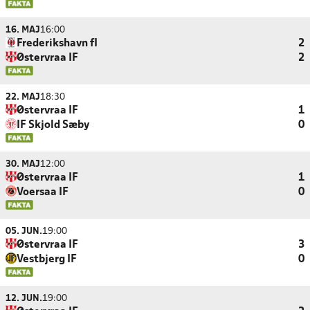
16. MAJ
16:00
Frederikshavn fI
2
Østervraa IF
2
22. MAJ
18:30
Østervraa IF
1
IF Skjold Sæby
0
30. MAJ
12:00
Østervraa IF
1
Voersaa IF
0
05. JUN.
19:00
Østervraa IF
3
Vestbjerg IF
0
12. JUN.
19:00