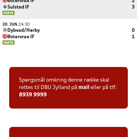
Østervraa IF
2
Sulsted IF
3
20. JUN.
14:30
Dybvad/Hørby
0
Østervraa IF
1
Spørgsmål omkring denne række skal
rettes til DBU Jylland på
mail
eller på tlf:
8939 9999