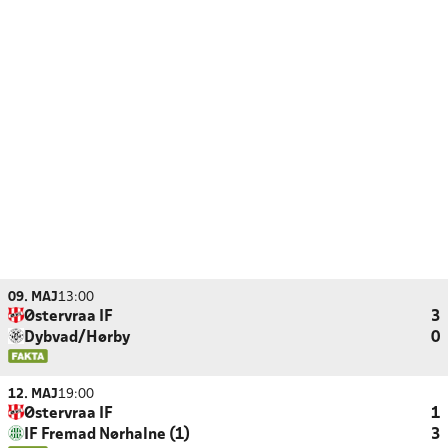
09. MAJ
13:00
Østervraa IF
3
Dybvad/Hørby
0
12. MAJ
19:00
Østervraa IF
1
IF Fremad Nørhalne (1)
3