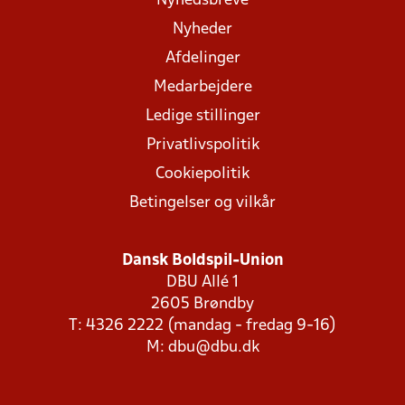
Nyhedsbreve
Nyheder
Afdelinger
Medarbejdere
Ledige stillinger
Privatlivspolitik
Cookiepolitik
Betingelser og vilkår
Dansk Boldspil-Union
DBU Allé 1
2605 Brøndby
T: 4326 2222 (mandag - fredag 9-16)
M:
dbu@dbu.dk