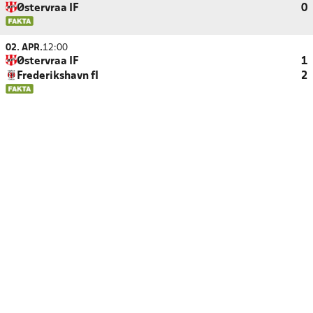
Østervraa IF
0
02. APR.
12:00
Østervraa IF
1
Frederikshavn fI
2