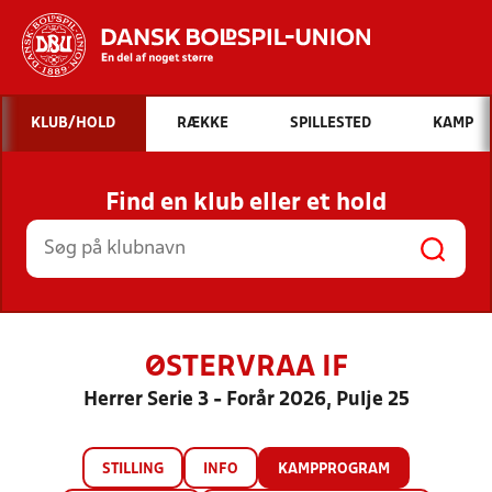
Hvad vil du søge efter?
KLUB/HOLD
RÆKKE
SPILLESTED
KAMP
INDHOLD OG NYHEDER
Find en klub eller et hold
STILLINGER, RESULTATER, KLUBBER OG
HOLD
ØSTERVRAA IF
Herrer Serie 3 - Forår 2026, Pulje 25
STILLING
INFO
KAMPPROGRAM