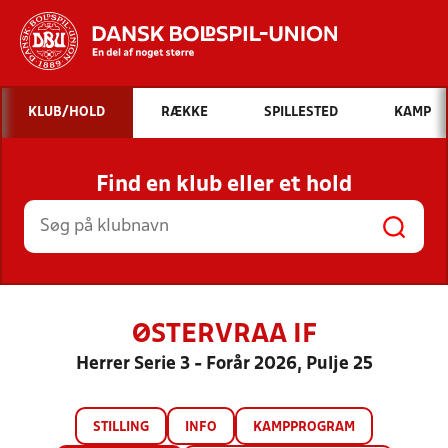
Hvad vil du søge efter?
KLUB/HOLD
RÆKKE
SPILLESTED
KAMP
INDHOLD OG NYHEDER
Find en klub eller et hold
STILLINGER, RESULTATER, KLUBBER OG
HOLD
ØSTERVRAA IF
Herrer Serie 3 - Forår 2026, Pulje 25
STILLING
INFO
KAMPPROGRAM