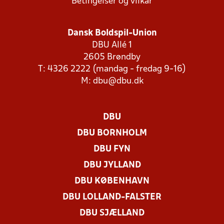
Betingelser og vilkår
Dansk Boldspil-Union
DBU Allé 1
2605 Brøndby
T: 4326 2222 (mandag - fredag 9-16)
M:
dbu@dbu.dk
DBU
DBU BORNHOLM
DBU FYN
DBU JYLLAND
DBU KØBENHAVN
DBU LOLLAND-FALSTER
DBU SJÆLLAND