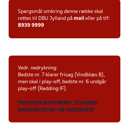
Spørgsmål omkring denne række skal
rettes til DBU Jylland på
mail
eller på tlf:
8939 9999
Vedr. nedrykning:
Bedste nr. 7 klarer frisag (Vindblæs B),
men skal i play-off, bedste nr. 6 undgår
play-off (Rødding IF).
Herrernes serierækker: To mulige
scenarier for op- og nedrykning