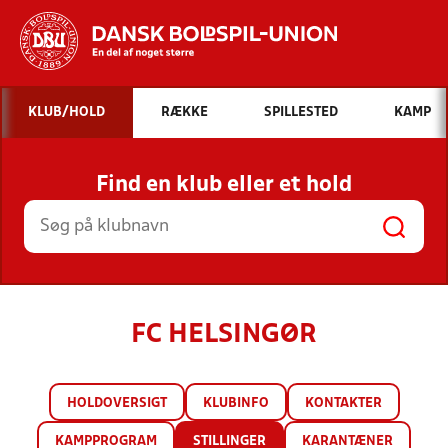
Hvad vil du søge efter?
KLUB/HOLD
RÆKKE
SPILLESTED
KAMP
INDHOLD OG NYHEDER
Find en klub eller et hold
STILLINGER, RESULTATER, KLUBBER OG
HOLD
FC HELSINGØR
HOLDOVERSIGT
KLUBINFO
KONTAKTER
KAMPPROGRAM
STILLINGER
KARANTÆNER