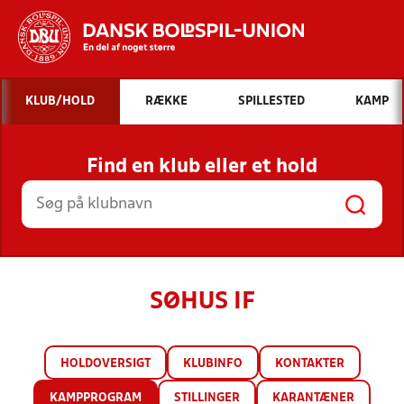
Hvad vil du søge efter?
KLUB/HOLD
RÆKKE
SPILLESTED
KAMP
INDHOLD OG NYHEDER
Find en klub eller et hold
STILLINGER, RESULTATER, KLUBBER OG
HOLD
SØHUS IF
HOLDOVERSIGT
KLUBINFO
KONTAKTER
KAMPPROGRAM
STILLINGER
KARANTÆNER