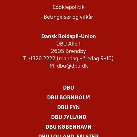
Cookiepolitik
Betingelser og vilkår
Dansk Boldspil-Union
DBU Allé 1
2605 Brøndby
T: 4326 2222 (mandag - fredag 9-16)
M:
dbu@dbu.dk
DBU
DBU BORNHOLM
DBU FYN
DBU JYLLAND
DBU KØBENHAVN