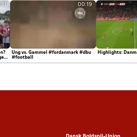
:11
00:19
en?
Ung vs. Gammel #fordanmark #dbu
Highlights: Danma
ger
#football
Dansk Boldspil-Union