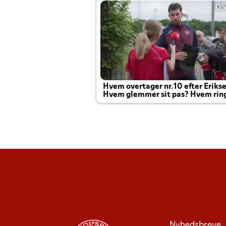
05
Hvem overtager nr.10 efter Eriks
Hvem glemmer sit pas? Hvem rin
Joachim altid til efter kampe?
Nyhedsbreve