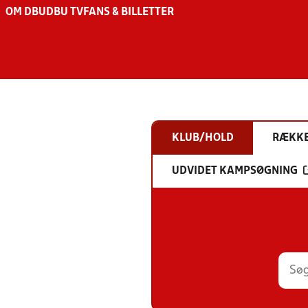
OM DBU
DBU TV
FANS & BILLETTER
KLUB/HOLD
RÆKK
UDVIDET KAMPSØGNING