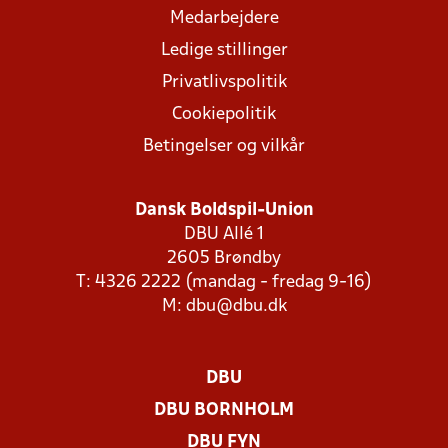
Medarbejdere
Ledige stillinger
Privatlivspolitik
Cookiepolitik
Betingelser og vilkår
Dansk Boldspil-Union
DBU Allé 1
2605 Brøndby
T: 4326 2222 (mandag - fredag 9-16)
M:
dbu@dbu.dk
DBU
DBU BORNHOLM
DBU FYN