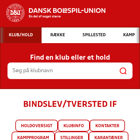
Hvad vil du søge efter?
KLUB/HOLD
RÆKKE
SPILLESTED
KAMP
INDHOLD OG NYHEDER
Find en klub eller et hold
STILLINGER, RESULTATER, KLUBBER OG
HOLD
BINDSLEV/TVERSTED IF
HOLDOVERSIGT
KLUBINFO
KONTAKTER
KAMPPROGRAM
STILLINGER
KARANTÆNER