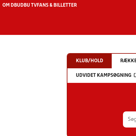
OM DBU
DBU TV
FANS & BILLETTER
KLUB/HOLD
RÆKK
UDVIDET KAMPSØGNING