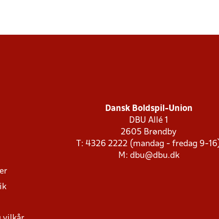
Dansk Boldspil-Union
DBU Allé 1
2605 Brøndby
T: 4326 2222 (mandag - fredag 9-16
M:
dbu@dbu.dk
ger
ik
 vilkår