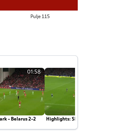
Pulje 115
01:58
01:58
rk - Belarus 2-2
Highlights: Skotland - Danmark 4-2
J
E