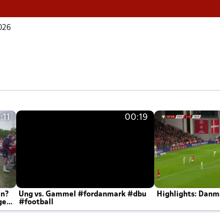
2026
:11
00:19
en?
Ung vs. Gammel #fordanmark #dbu
Highlights: Danma
ger
#football