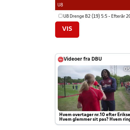
U8
U8 Drenge B2 (19) 5:5 - Efterår 
VIS
Videoer fra DBU
05
Hvem overtager nr.10 efter Eriks
Hvem glemmer sit pas? Hvem rin
Joachim altid til efter kampe?