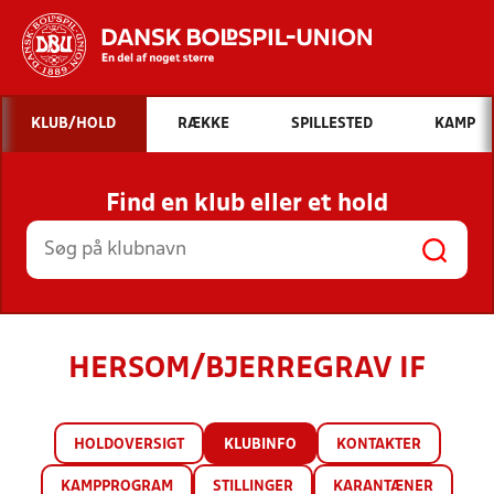
Hvad vil du søge efter?
KLUB/HOLD
RÆKKE
SPILLESTED
KAMP
INDHOLD OG NYHEDER
Find en klub eller et hold
STILLINGER, RESULTATER, KLUBBER OG
HOLD
HERSOM/BJERREGRAV IF
HOLDOVERSIGT
KLUBINFO
KONTAKTER
KAMPPROGRAM
STILLINGER
KARANTÆNER