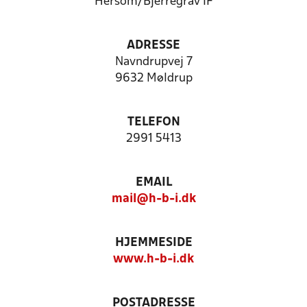
Hersom/Bjerregrav IF
ADRESSE
Navndrupvej 7
9632 Møldrup
TELEFON
2991 5413
EMAIL
mail@h-b-i.dk
HJEMMESIDE
www.h-b-i.dk
POSTADRESSE