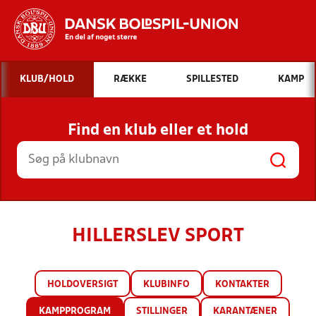
Hvad vil du søge efter?
KLUB/HOLD
RÆKKE
SPILLESTED
KAMP
INDHOLD OG NYHEDER
Find en klub eller et hold
STILLINGER, RESULTATER, KLUBBER OG
HOLD
HILLERSLEV SPORT
HOLDOVERSIGT
KLUBINFO
KONTAKTER
KAMPPROGRAM
STILLINGER
KARANTÆNER