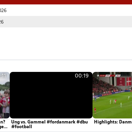
2026
26
:11
00:19
en?
Ung vs. Gammel #fordanmark #dbu
Highlights: Danma
ger
#football