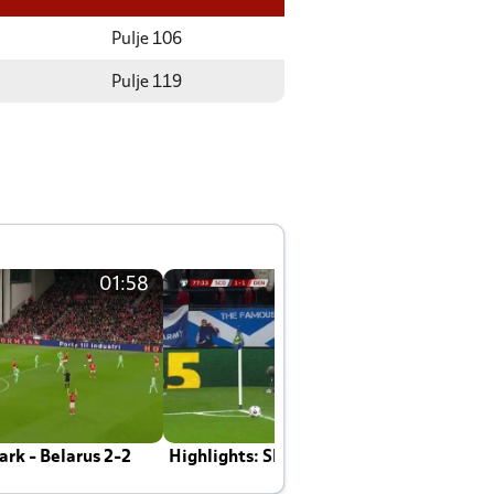
Pulje 106
Pulje 119
01:58
01:58
rk - Belarus 2-2
Highlights: Skotland - Danmark 4-2
J
E