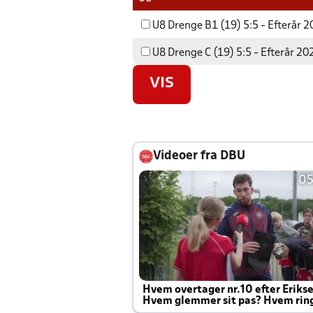
U8 Drenge B1 (19) 5:5 - Efterår 
U8 Drenge C (19) 5:5 - Efterår 20
VIS
Videoer fra DBU
05
Hvem overtager nr.10 efter Eriks
Hvem glemmer sit pas? Hvem rin
Joachim altid til efter kampe?