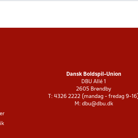
Dansk Boldspil-Union
DBU Allé 1
2605 Brøndby
T: 4326 2222 (mandag - fredag 9-16
M:
dbu@dbu.dk
ger
ik