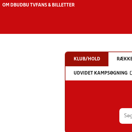
OM DBU
DBU TV
FANS & BILLETTER
KLUB/HOLD
RÆKK
UDVIDET KAMPSØGNING