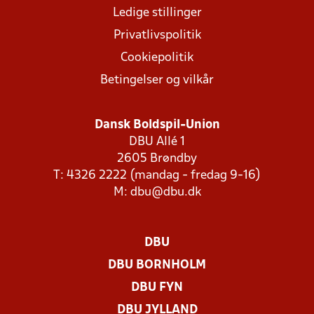
Ledige stillinger
Privatlivspolitik
Cookiepolitik
Betingelser og vilkår
Dansk Boldspil-Union
DBU Allé 1
2605 Brøndby
T: 4326 2222 (mandag - fredag 9-16)
M:
dbu@dbu.dk
DBU
DBU BORNHOLM
DBU FYN
DBU JYLLAND