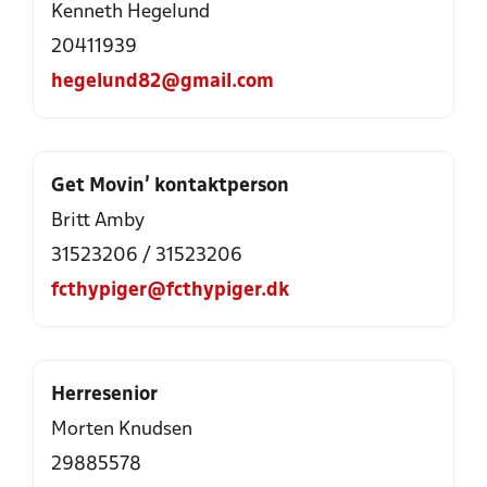
Kenneth Hegelund
20411939
hegelund82@gmail.com
Get Movin’ kontaktperson
Britt Amby
31523206
/
31523206
fcthypiger@fcthypiger.dk
Herresenior
Morten Knudsen
29885578