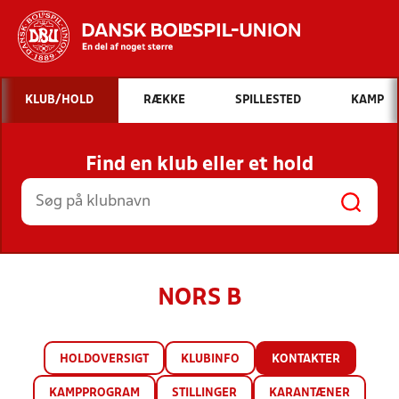
Hvad vil du søge efter?
KLUB/HOLD
RÆKKE
SPILLESTED
KAMP
INDHOLD OG NYHEDER
Find en klub eller et hold
STILLINGER, RESULTATER, KLUBBER OG
HOLD
NORS B
HOLDOVERSIGT
KLUBINFO
KONTAKTER
KAMPPROGRAM
STILLINGER
KARANTÆNER