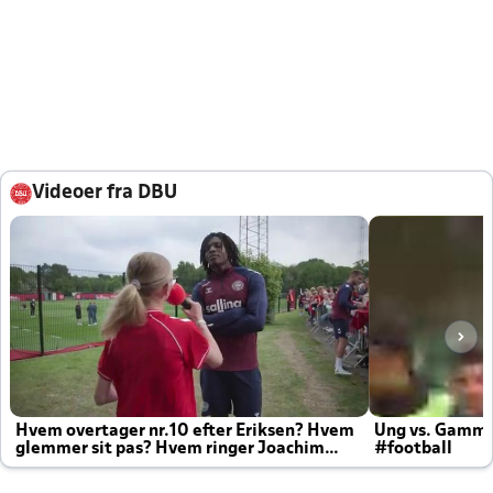
Videoer fra DBU
Hvem overtager nr.10 efter Eriksen? Hvem
Ung vs. Gamm
glemmer sit pas? Hvem ringer Joachim
#football
altid til efter kampe?