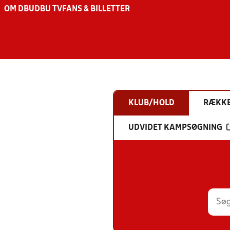
OM DBU
DBU TV
FANS & BILLETTER
KLUB/HOLD
RÆKK
UDVIDET KAMPSØGNING