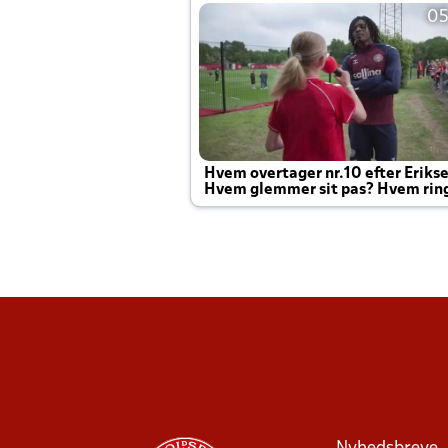
05
Hvem overtager nr.10 efter Eriks
Hvem glemmer sit pas? Hvem rin
Joachim altid til efter kampe?