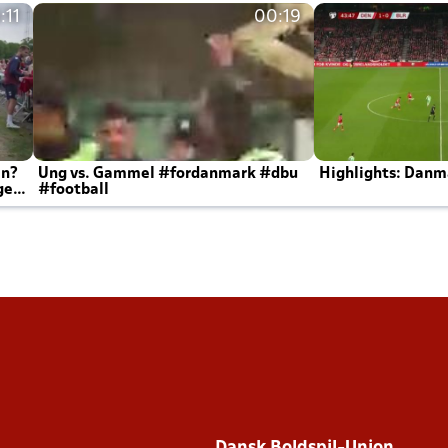
:11
00:19
en?
Ung vs. Gammel #fordanmark #dbu
Highlights: Danma
ger
#football