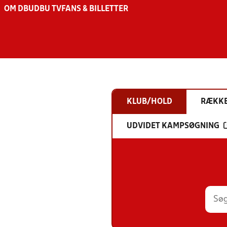
OM DBU
DBU TV
FANS & BILLETTER
KLUB/HOLD
RÆKK
UDVIDET KAMPSØGNING