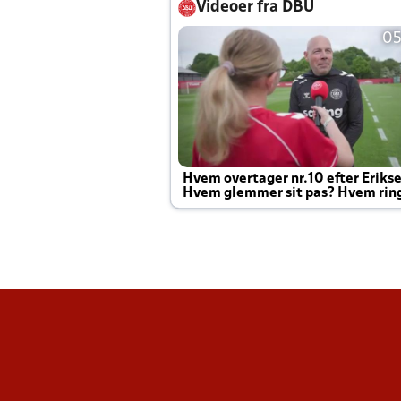
Videoer fra DBU
05
Hvem overtager nr.10 efter Eriks
Hvem glemmer sit pas? Hvem rin
Joachim altid til efter kampe?