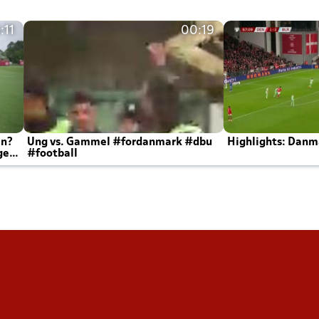
:11
00:19
en?
Ung vs. Gammel #fordanmark #dbu
Highlights: Danma
ger
#football