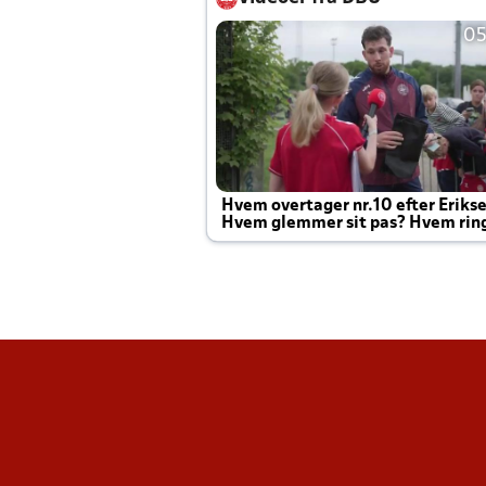
05
Hvem overtager nr.10 efter Eriks
Hvem glemmer sit pas? Hvem rin
Joachim altid til efter kampe?