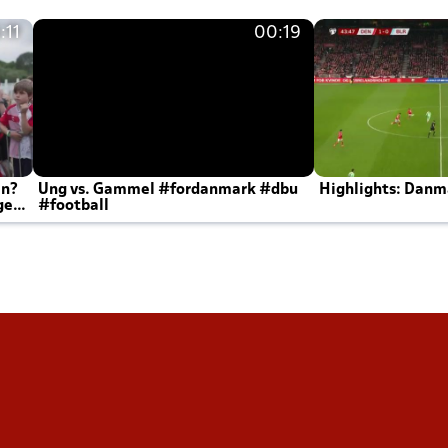
:11
00:19
en?
Ung vs. Gammel #fordanmark #dbu
Highlights: Danma
ger
#football