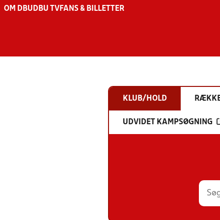
OM DBU
DBU TV
FANS & BILLETTER
KLUB/HOLD
RÆKK
UDVIDET KAMPSØGNING