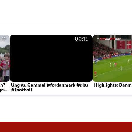
:11
00:19
en?
Ung vs. Gammel #fordanmark #dbu
Highlights: Danma
ger
#football