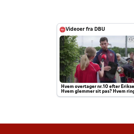
Videoer fra DBU
05
Hvem overtager nr.10 efter Eriks
Hvem glemmer sit pas? Hvem rin
Joachim altid til efter kampe?