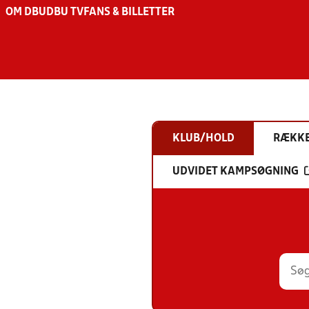
OM DBU
DBU TV
FANS & BILLETTER
KLUB/HOLD
RÆKK
UDVIDET KAMPSØGNING