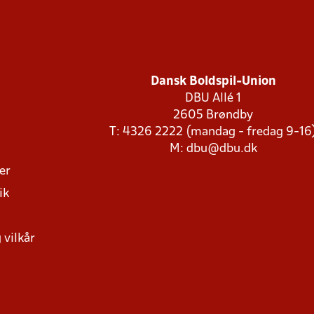
Dansk Boldspil-Union
DBU Allé 1
2605 Brøndby
T: 4326 2222 (mandag - fredag 9-16
M:
dbu@dbu.dk
ger
ik
 vilkår