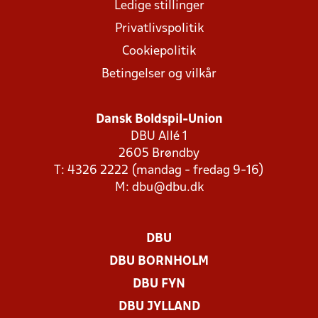
Ledige stillinger
Privatlivspolitik
Cookiepolitik
Betingelser og vilkår
Dansk Boldspil-Union
DBU Allé 1
2605 Brøndby
T: 4326 2222 (mandag - fredag 9-16)
M:
dbu@dbu.dk
DBU
DBU BORNHOLM
DBU FYN
DBU JYLLAND