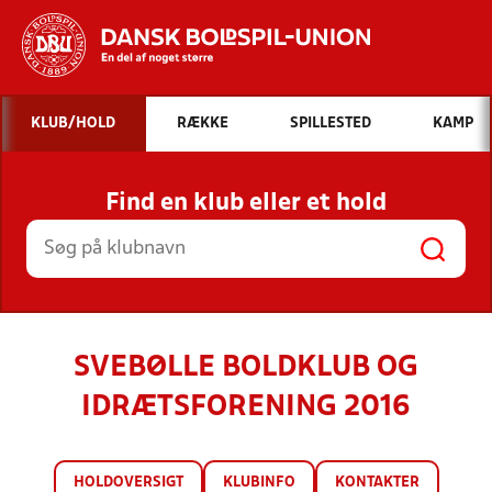
Hvad vil du søge efter?
KLUB/HOLD
RÆKKE
SPILLESTED
KAMP
INDHOLD OG NYHEDER
Find en klub eller et hold
STILLINGER, RESULTATER, KLUBBER OG
HOLD
SVEBØLLE BOLDKLUB OG
IDRÆTSFORENING 2016
HOLDOVERSIGT
KLUBINFO
KONTAKTER