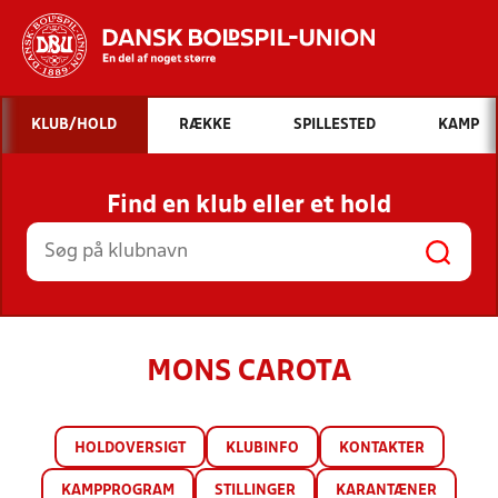
Hvad vil du søge efter?
KLUB/HOLD
RÆKKE
SPILLESTED
KAMP
INDHOLD OG NYHEDER
Find en klub eller et hold
STILLINGER, RESULTATER, KLUBBER OG
HOLD
MONS CAROTA
HOLDOVERSIGT
KLUBINFO
KONTAKTER
KAMPPROGRAM
STILLINGER
KARANTÆNER