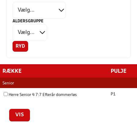
ALDERSGRUPPE
RYD
RÆKKE
PULJE
Senior
P1
Herre Senior 4 7:7 Efterår dommerløs
VIS