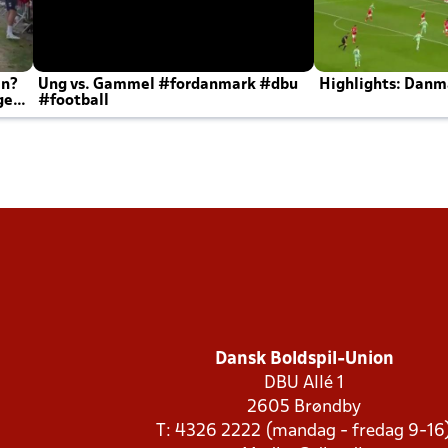
en?
Ung vs. Gammel #fordanmark #dbu
Highlights: Danma
ger
#football
Dansk Boldspil-Union
DBU Allé 1
2605 Brøndby
T: 4326 2222 (mandag - fredag 9-16