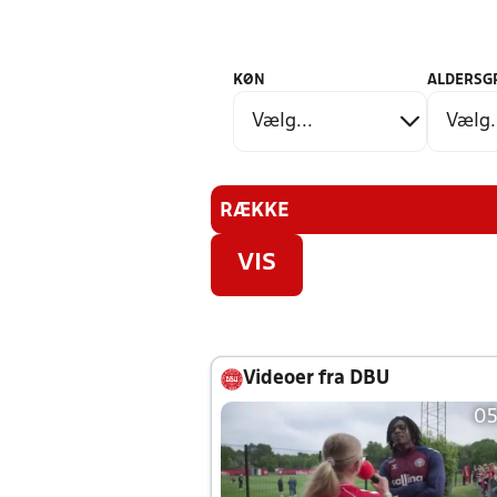
KØN
ALDERSG
RÆKKE
VIS
Videoer fra DBU
05