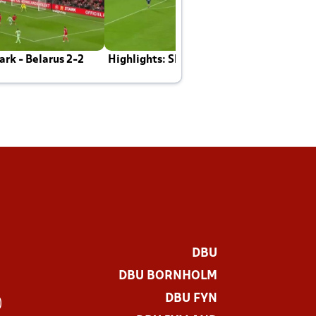
rk - Belarus 2-2
Highlights: Skotland - Danmark 4-2
J
E
DBU
DBU BORNHOLM
DBU FYN
)