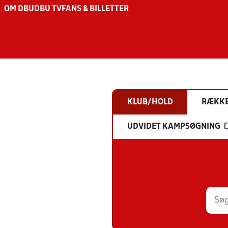
OM DBU
DBU TV
FANS & BILLETTER
KLUB/HOLD
RÆKK
UDVIDET KAMPSØGNING