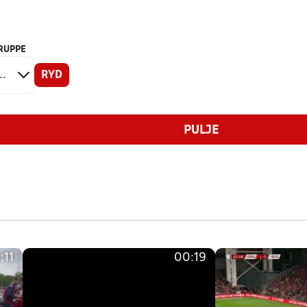
RUPPE
RYD
PULJE
:11
00:19