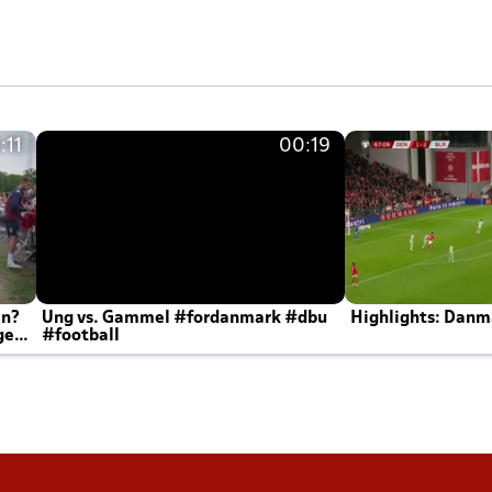
:11
00:19
en?
Ung vs. Gammel #fordanmark #dbu
Highlights: Danma
ger
#football