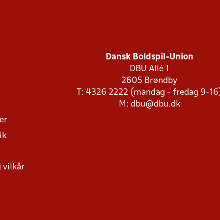
Dansk Boldspil-Union
DBU Allé 1
2605 Brøndby
T: 4326 2222 (mandag - fredag 9-16
M:
dbu@dbu.dk
ger
ik
 vilkår