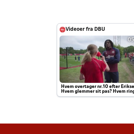
Videoer fra DBU
05
Hvem overtager nr.10 efter Eriks
Hvem glemmer sit pas? Hvem rin
Joachim altid til efter kampe?