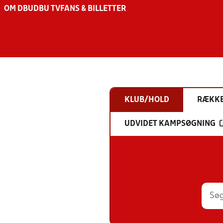
OM DBU
DBU TV
FANS & BILLETTER
KLUB/HOLD
RÆKK
UDVIDET KAMPSØGNING