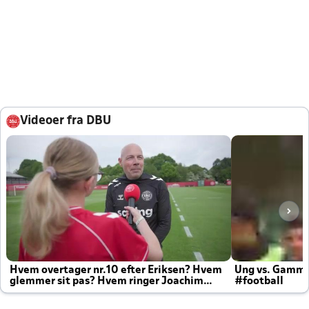
Videoer fra DBU
Hvem overtager nr.10 efter Eriksen? Hvem
Ung vs. Gamm
glemmer sit pas? Hvem ringer Joachim
#football
altid til efter kampe?