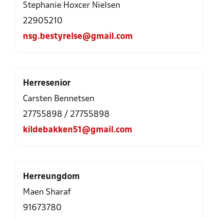
Stephanie Hoxcer Nielsen
22905210
nsg.bestyrelse@gmail.com
Herresenior
Carsten Bennetsen
27755898
/
27755898
kildebakken51@gmail.com
Herreungdom
Maen Sharaf
91673780