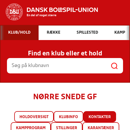
Hvad vil du søge efter?
KLUB/HOLD
RÆKKE
SPILLESTED
KAMP
INDHOLD OG NYHEDER
Find en klub eller et hold
STILLINGER, RESULTATER, KLUBBER OG
HOLD
NØRRE SNEDE GF
HOLDOVERSIGT
KLUBINFO
KONTAKTER
KAMPPROGRAM
STILLINGER
KARANTÆNER