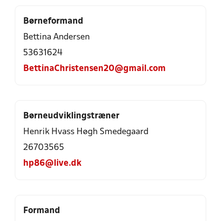
Børneformand
Bettina Andersen
53631624
BettinaChristensen20@gmail.com
Børneudviklingstræner
Henrik Hvass Høgh Smedegaard
26703565
hp86@live.dk
Formand