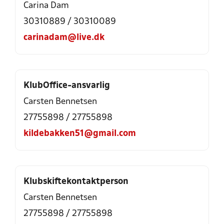
Carina Dam
30310889
/
30310089
carinadam@live.dk
KlubOffice-ansvarlig
Carsten Bennetsen
27755898
/
27755898
kildebakken51@gmail.com
Klubskiftekontaktperson
Carsten Bennetsen
27755898
/
27755898