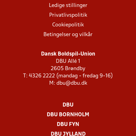
Ledige stillinger
Privatlivspolitik
Cookiepolitik
Betingelser og vilkår
Dansk Boldspil-Union
DBU Allé 1
2605 Brøndby
T: 4326 2222 (mandag - fredag 9-16)
M:
dbu@dbu.dk
DBU
DBU BORNHOLM
DBU FYN
DBU JYLLAND