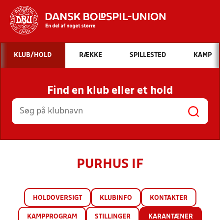
Hvad vil du søge efter?
KLUB/HOLD
RÆKKE
SPILLESTED
KAMP
INDHOLD OG NYHEDER
Find en klub eller et hold
STILLINGER, RESULTATER, KLUBBER OG
HOLD
PURHUS IF
HOLDOVERSIGT
KLUBINFO
KONTAKTER
KAMPPROGRAM
STILLINGER
KARANTÆNER