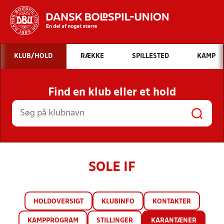
Hvad vil du søge efter?
KLUB/HOLD
RÆKKE
SPILLESTED
KAMP
INDHOLD OG NYHEDER
Find en klub eller et hold
STILLINGER, RESULTATER, KLUBBER OG
HOLD
SOLE IF
HOLDOVERSIGT
KLUBINFO
KONTAKTER
KAMPPROGRAM
STILLINGER
KARANTÆNER