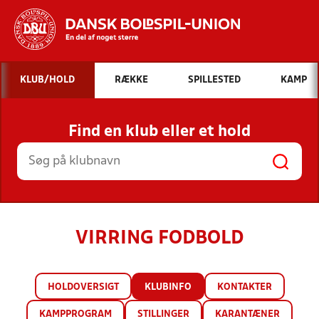
Hvad vil du søge efter?
KLUB/HOLD
RÆKKE
SPILLESTED
KAMP
INDHOLD OG NYHEDER
Find en klub eller et hold
STILLINGER, RESULTATER, KLUBBER OG
HOLD
VIRRING FODBOLD
HOLDOVERSIGT
KLUBINFO
KONTAKTER
KAMPPROGRAM
STILLINGER
KARANTÆNER