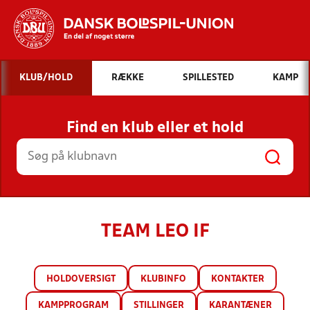
Hvad vil du søge efter?
KLUB/HOLD
RÆKKE
SPILLESTED
KAMP
INDHOLD OG NYHEDER
Find en klub eller et hold
STILLINGER, RESULTATER, KLUBBER OG
HOLD
TEAM LEO IF
HOLDOVERSIGT
KLUBINFO
KONTAKTER
KAMPPROGRAM
STILLINGER
KARANTÆNER