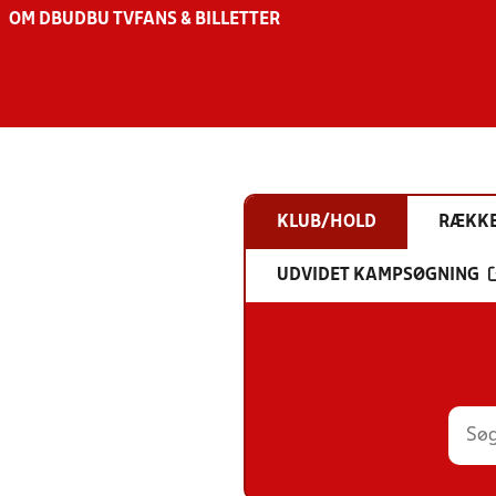
OM DBU
DBU TV
FANS & BILLETTER
KLUB/HOLD
RÆKK
UDVIDET KAMPSØGNING