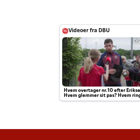
Videoer fra DBU
05
Hvem overtager nr.10 efter Eriks
Hvem glemmer sit pas? Hvem rin
Joachim altid til efter kampe?