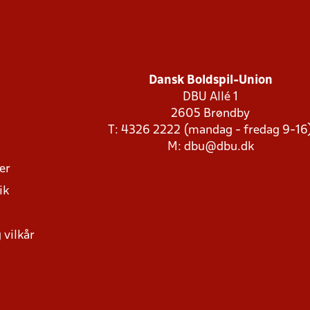
Dansk Boldspil-Union
DBU Allé 1
2605 Brøndby
T: 4326 2222 (mandag - fredag 9-16
M:
dbu@dbu.dk
ger
ik
 vilkår