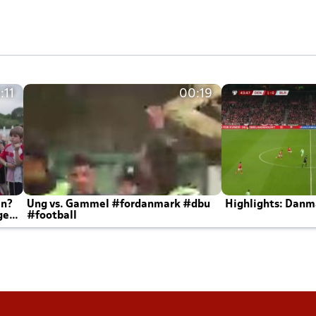
:11
00:19
en?
Ung vs. Gammel #fordanmark #dbu
Highlights: Danma
ger
#football