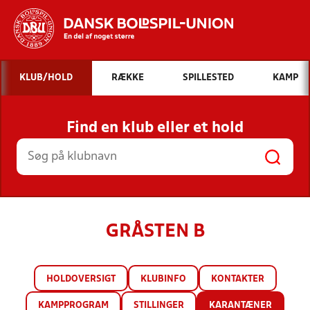
Hvad vil du søge efter?
KLUB/HOLD
RÆKKE
SPILLESTED
KAMP
INDHOLD OG NYHEDER
Find en klub eller et hold
STILLINGER, RESULTATER, KLUBBER OG
HOLD
GRÅSTEN B
HOLDOVERSIGT
KLUBINFO
KONTAKTER
KAMPPROGRAM
STILLINGER
KARANTÆNER