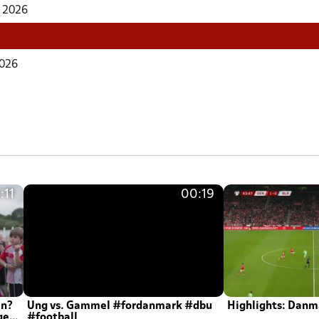
r 2026
2026
:11
00:19
en?
Ung vs. Gammel #fordanmark #dbu
Highlights: Danma
ger
#football