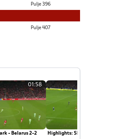
Pulje 396
Pulje 407
01:58
01:58
rk - Belarus 2-2
Highlights: Skotland - Danmark 4-2
J
E