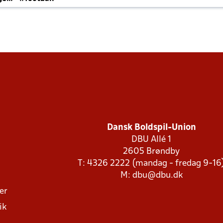
Dansk Boldspil-Union
DBU Allé 1
2605 Brøndby
T: 4326 2222 (mandag - fredag 9-16
M:
dbu@dbu.dk
ger
ik