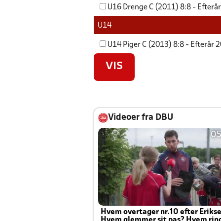
U16 Drenge C (2011) 8:8 - Efterå
U14
U14 Piger C (2013) 8:8 - Efterår 
VIS
Videoer fra DBU
05
Hvem overtager nr.10 efter Eriks
Hvem glemmer sit pas? Hvem rin