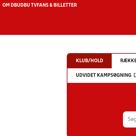
OM DBU
DBU TV
FANS & BILLETTER
KLUB/HOLD
RÆKK
UDVIDET KAMPSØGNING