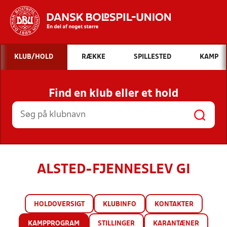
Hvad vil du søge efter?
KLUB/HOLD
RÆKKE
SPILLESTED
KAMP
INDHOLD OG NYHEDER
Find en klub eller et hold
STILLINGER, RESULTATER, KLUBBER OG
HOLD
ALSTED-FJENNESLEV GI
HOLDOVERSIGT
KLUBINFO
KONTAKTER
KAMPPROGRAM
STILLINGER
KARANTÆNER