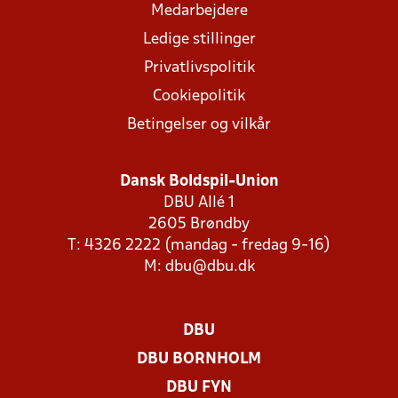
Medarbejdere
Ledige stillinger
Privatlivspolitik
Cookiepolitik
Betingelser og vilkår
Dansk Boldspil-Union
DBU Allé 1
2605 Brøndby
T: 4326 2222 (mandag - fredag 9-16)
M:
dbu@dbu.dk
DBU
DBU BORNHOLM
DBU FYN