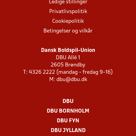
Ledige stillinger
Privatlivspolitik
Cookiepolitik
Betingelser og vilkår
Dansk Boldspil-Union
DBU Allé 1
2605 Brøndby
T: 4326 2222 (mandag - fredag 9-16)
M:
dbu@dbu.dk
DBU
DBU BORNHOLM
DBU FYN
DBU JYLLAND