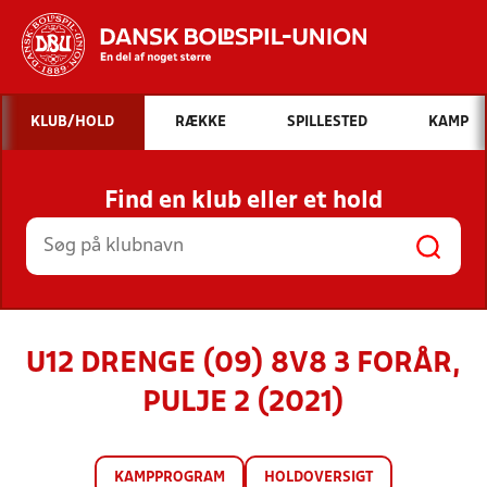
Hvad vil du søge efter?
KLUB/HOLD
RÆKKE
SPILLESTED
KAMP
INDHOLD OG NYHEDER
Find en klub eller et hold
STILLINGER, RESULTATER, KLUBBER OG
HOLD
U12 DRENGE (09) 8V8 3 FORÅR,
PULJE 2 (2021)
KAMPPROGRAM
HOLDOVERSIGT