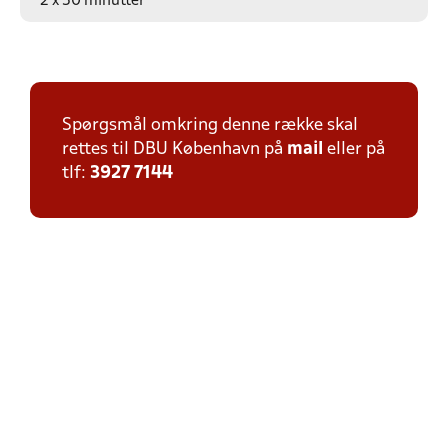
2 x 30 minutter
Spørgsmål omkring denne række skal
rettes til DBU København på
mail
eller på
tlf:
3927 7144