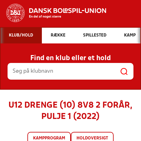
Hvad vil du søge efter?
KLUB/HOLD
RÆKKE
SPILLESTED
KAMP
INDHOLD OG NYHEDER
Find en klub eller et hold
STILLINGER, RESULTATER, KLUBBER OG
HOLD
U12 DRENGE (10) 8V8 2 FORÅR,
PULJE 1 (2022)
KAMPPROGRAM
HOLDOVERSIGT