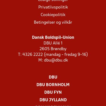
Privatlivspolitik
Cookiepolitik
Betingelser og vilkår
Dansk Boldspil-Union
DBU Allé 1
2605 Brøndby
T: 4326 2222 (mandag - fredag 9-16)
M:
dbu@dbu.dk
DBU
DBU BORNHOLM
DBU FYN
DBU JYLLAND