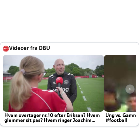
Videoer fra DBU
Hvem overtager nr.10 efter Eriksen? Hvem
Ung vs. Gamm
glemmer sit pas? Hvem ringer Joachim
#football
altid til efter kampe?