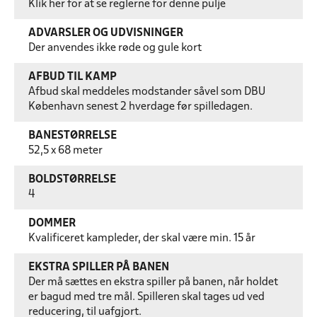
Klik her for at se reglerne for denne pulje
ADVARSLER OG UDVISNINGER
Der anvendes ikke røde og gule kort
AFBUD TIL KAMP
Afbud skal meddeles modstander såvel som DBU
København senest 2 hverdage før spilledagen.
BANESTØRRELSE
52,5 x 68 meter
BOLDSTØRRELSE
4
DOMMER
Kvalificeret kampleder, der skal være min. 15 år
EKSTRA SPILLER PÅ BANEN
Der må sættes en ekstra spiller på banen, når holdet
er bagud med tre mål. Spilleren skal tages ud ved
reducering, til uafgjort.