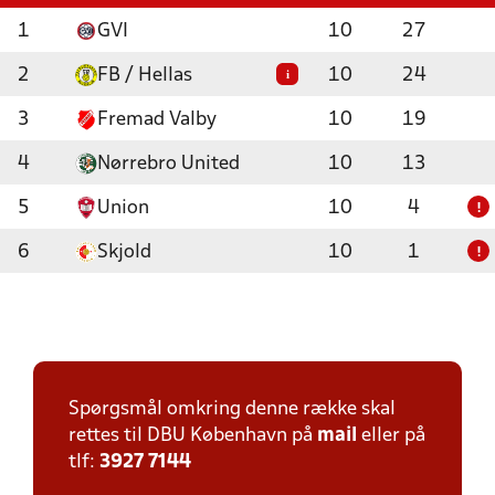
1
GVI
10
27
2
FB / Hellas
10
24
i
3
Fremad Valby
10
19
4
Nørrebro United
10
13
5
Union
10
4
!
6
Skjold
10
1
!
Spørgsmål omkring denne række skal
rettes til DBU København på
mail
eller på
tlf:
3927 7144