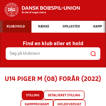
Hvad vil du søge efter?
KLUB/HOLD
RÆKKE
SPILLESTED
KAMP
INDHOLD OG NYHEDER
Find en klub eller et hold
STILLINGER, RESULTATER, KLUBBER OG
HOLD
U14 PIGER M (08) FORÅR (2022)
STILLING
DETALJERET STILLING
KAMPPROGRAM
HOLDOVERSIGT