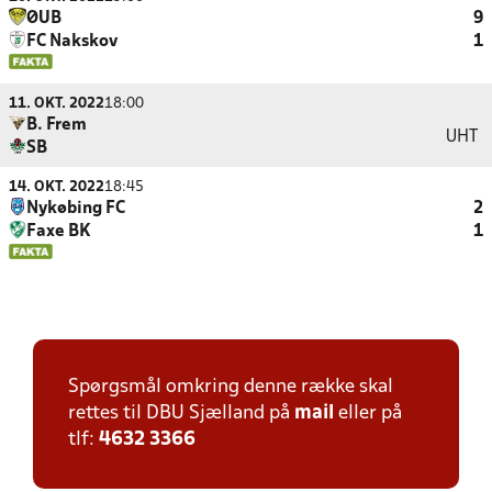
ØUB
9
FC Nakskov
1
11. OKT. 2022
18:00
B. Frem
UHT
SB
14. OKT. 2022
18:45
Nykøbing FC
2
Faxe BK
1
Spørgsmål omkring denne række skal
rettes til DBU Sjælland på
mail
eller på
tlf:
4632 3366