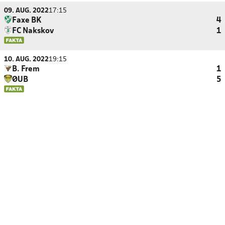
09. AUG. 2022
17:15
Faxe BK
4
FC Nakskov
1
10. AUG. 2022
19:15
B. Frem
1
ØUB
5