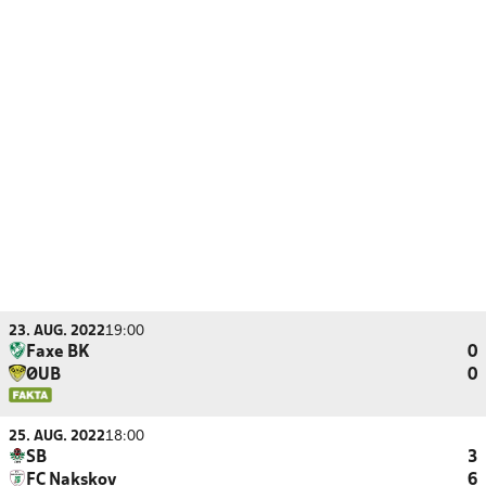
23. AUG. 2022
19:00
Faxe BK
0
ØUB
0
25. AUG. 2022
18:00
SB
3
FC Nakskov
6