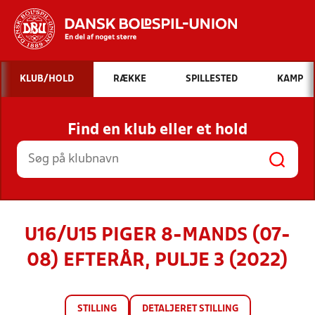
Hvad vil du søge efter?
KLUB/HOLD
RÆKKE
SPILLESTED
KAMP
INDHOLD OG NYHEDER
Find en klub eller et hold
STILLINGER, RESULTATER, KLUBBER OG
HOLD
U16/U15 PIGER 8-MANDS (07-
08) EFTERÅR, PULJE 3 (2022)
STILLING
DETALJERET STILLING