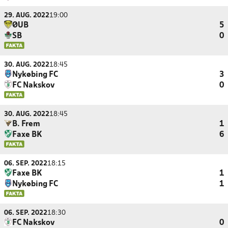
29. AUG. 2022
19:00
ØUB
5
SB
0
30. AUG. 2022
18:45
Nykøbing FC
3
FC Nakskov
0
30. AUG. 2022
18:45
B. Frem
1
Faxe BK
6
06. SEP. 2022
18:15
Faxe BK
1
Nykøbing FC
1
06. SEP. 2022
18:30
FC Nakskov
0