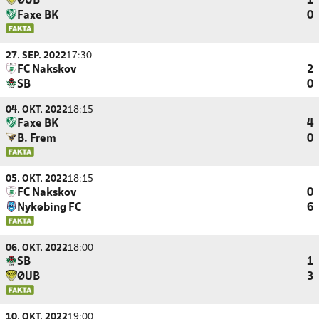
ØUB
1
Faxe BK
0
27. SEP. 2022
17:30
FC Nakskov
2
SB
0
04. OKT. 2022
18:15
Faxe BK
4
B. Frem
0
05. OKT. 2022
18:15
FC Nakskov
0
Nykøbing FC
6
06. OKT. 2022
18:00
SB
1
ØUB
3
10. OKT. 2022
19:00