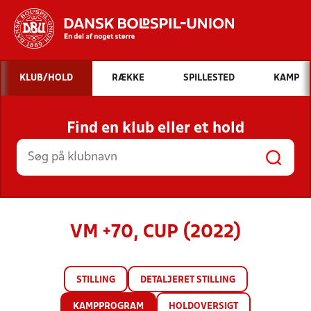
Hvad vil du søge efter?
KLUB/HOLD
RÆKKE
SPILLESTED
KAMP
INDHOLD OG NYHEDER
Find en klub eller et hold
STILLINGER, RESULTATER, KLUBBER OG
HOLD
VM +70, CUP (2022)
STILLING
DETALJERET STILLING
KAMPPROGRAM
HOLDOVERSIGT