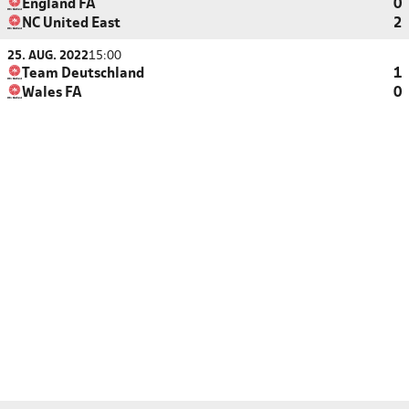
England FA
0
NC United East
2
25. AUG. 2022
15:00
Team Deutschland
1
Wales FA
0