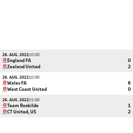
26. AUG. 2022
10:00
England FA
0
Zealand United
2
26. AUG. 2022
10:00
Wales FA
6
West Coast United
0
26. AUG. 2022
15:00
Team Roskilde
1
CT United, US
2