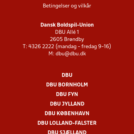
Betingelser og vilkår
Dansk Boldspil-Union
DBU Allé 1
2605 Brøndby
T: 4326 2222 (mandag - fredag 9-16)
M:
dbu@dbu.dk
DBU
DBU BORNHOLM
DBU FYN
DBU JYLLAND
DBU KØBENHAVN
DBU LOLLAND-FALSTER
DBU SJÆLLAND