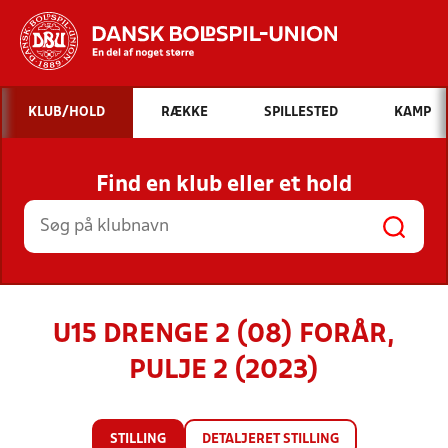
Hvad vil du søge efter?
KLUB/HOLD
RÆKKE
SPILLESTED
KAMP
INDHOLD OG NYHEDER
Find en klub eller et hold
STILLINGER, RESULTATER, KLUBBER OG
HOLD
U15 DRENGE 2 (08) FORÅR,
PULJE 2 (2023)
STILLING
DETALJERET STILLING