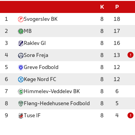
K
P
1
Svogerslev BK
8
18
2
MB
8
17
3
Raklev GI
8
16
4
Sorø Freja
8
13
!
5
Greve Fodbold
8
12
6
Køge Nord FC
8
12
7
Himmelev-Veddelev BK
8
6
8
Fløng-Hedehusene Fodbold
8
5
9
Tuse IF
8
4
!