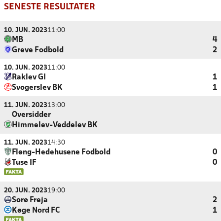
SENESTE RESULTATER
10. JUN. 2023
11:00
MB
4
Greve Fodbold
2
10. JUN. 2023
11:00
Raklev GI
1
Svogerslev BK
1
11. JUN. 2023
13:00
Oversidder
Himmelev-Veddelev BK
11. JUN. 2023
14:30
Fløng-Hedehusene Fodbold
0
Tuse IF
0
20. JUN. 2023
19:00
Sorø Freja
2
Køge Nord FC
1