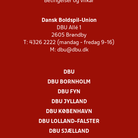
Betingelser og vilkår
Dansk Boldspil-Union
DBU Allé 1
2605 Brøndby
T: 4326 2222 (mandag - fredag 9-16)
M:
dbu@dbu.dk
DBU
DBU BORNHOLM
DBU FYN
DBU JYLLAND
DBU KØBENHAVN
DBU LOLLAND-FALSTER
DBU SJÆLLAND