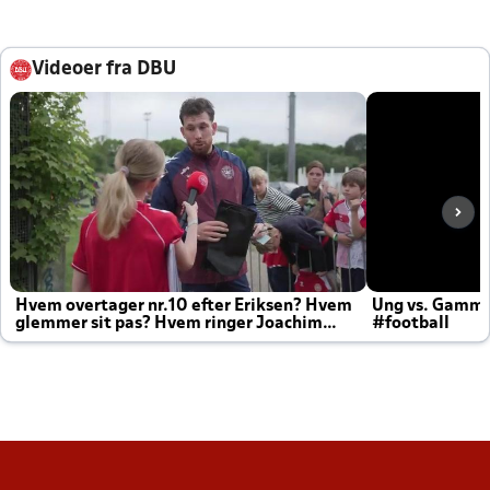
Videoer fra DBU
Hvem overtager nr.10 efter Eriksen? Hvem
Ung vs. Gamm
glemmer sit pas? Hvem ringer Joachim
#football
altid til efter kampe?