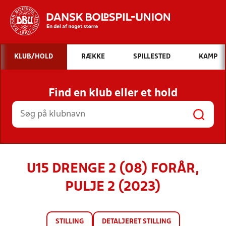
Hvad vil du søge efter?
KLUB/HOLD
RÆKKE
SPILLESTED
KAMP
INDHOLD OG NYHEDER
Find en klub eller et hold
STILLINGER, RESULTATER, KLUBBER OG
HOLD
U15 DRENGE 2 (08) FORÅR,
PULJE 2 (2023)
STILLING
DETALJERET STILLING