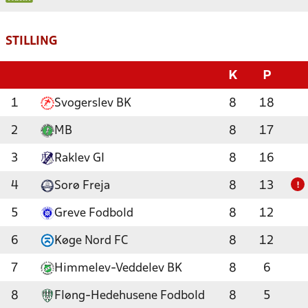
STILLING
K
P
1
Svogerslev BK
8
18
2
MB
8
17
3
Raklev GI
8
16
4
Sorø Freja
8
13
!
5
Greve Fodbold
8
12
6
Køge Nord FC
8
12
7
Himmelev-Veddelev BK
8
6
8
Fløng-Hedehusene Fodbold
8
5