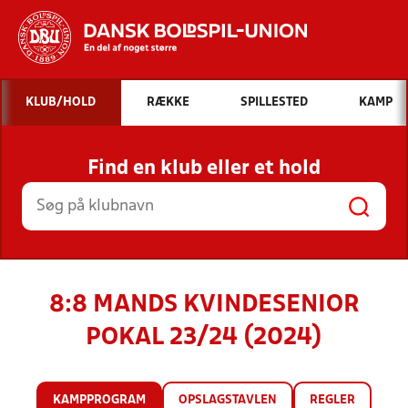
Hvad vil du søge efter?
KLUB/HOLD
RÆKKE
SPILLESTED
KAMP
INDHOLD OG NYHEDER
Find en klub eller et hold
STILLINGER, RESULTATER, KLUBBER OG
HOLD
8:8 MANDS KVINDESENIOR
POKAL 23/24 (2024)
KAMPPROGRAM
OPSLAGSTAVLEN
REGLER