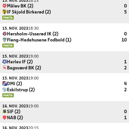
15. NOV. 2023
18:15
Måløv BK (2)
0
IF Skjold Birkerød (2)
5
15. NOV. 2023
18:30
Hørsholm-Usserød IK (2)
0
Fløng-Hedehusene Fodbold (1)
10
15. NOV. 2023
19:00
Herlev IF (2)
1
Bagsværd BK (2)
2
15. NOV. 2023
19:00
DMI (2)
4
Eskilstrup (2)
2
16. NOV. 2023
19:00
SIF (2)
0
NAB (2)
1
16. NOV. 2023
20:15