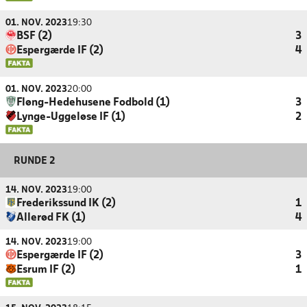
01. NOV. 2023
19:30
BSF (2)
3
Espergærde IF (2)
4
01. NOV. 2023
20:00
Fløng-Hedehusene Fodbold (1)
3
Lynge-Uggeløse IF (1)
2
RUNDE 2
14. NOV. 2023
19:00
Frederikssund IK (2)
1
Allerød FK (1)
4
14. NOV. 2023
19:00
Espergærde IF (2)
3
Esrum IF (2)
1