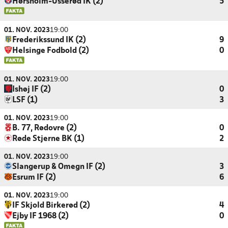
Hørsholm-Usserød IK (2)
5
01. NOV. 2023
19:00
Frederikssund IK (2)
9
Helsinge Fodbold (2)
0
01. NOV. 2023
19:00
Ishøj IF (2)
0
LSF (1)
3
01. NOV. 2023
19:00
B. 77, Rødovre (2)
0
Røde Stjerne BK (1)
2
01. NOV. 2023
19:00
Slangerup & Omegn IF (2)
3
Esrum IF (2)
6
01. NOV. 2023
19:00
IF Skjold Birkerød (2)
4
Ejby IF 1968 (2)
0