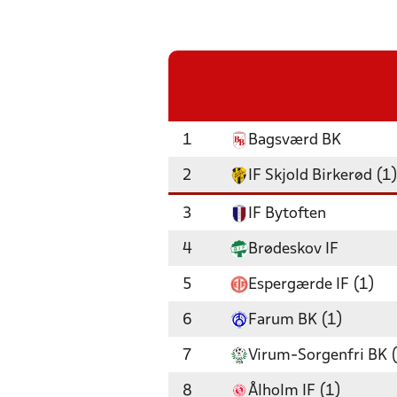
1
Bagsværd BK
2
IF Skjold Birkerød (1
3
IF Bytoften
4
Brødeskov IF
5
Espergærde IF (1)
6
Farum BK (1)
7
Virum-Sorgenfri BK 
8
Ålholm IF (1)