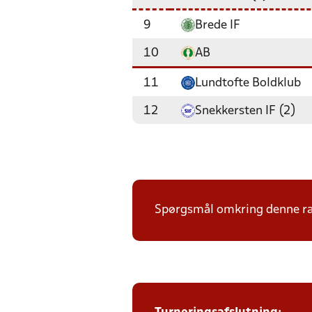
9
Brede IF
10
AB
11
Lundtofte Boldklub
12
Snekkersten IF (2)
Spørgsmål omkring denne ræk