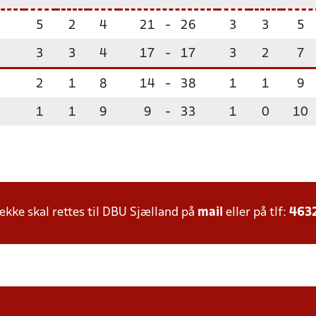
5
2
4
21
-
26
3
3
5
3
3
4
17
-
17
3
2
7
2
1
8
14
-
38
1
1
9
1
1
9
9
-
33
1
0
10
ke skal rettes til DBU Sjælland på
mail
eller på tlf:
463