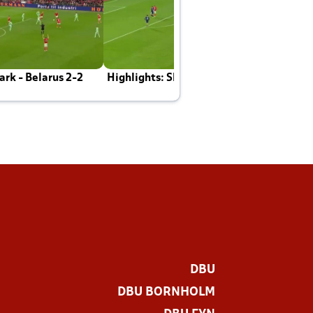
rk - Belarus 2-2
Highlights: Skotland - Danmark 4-2
J
E
DBU
DBU BORNHOLM