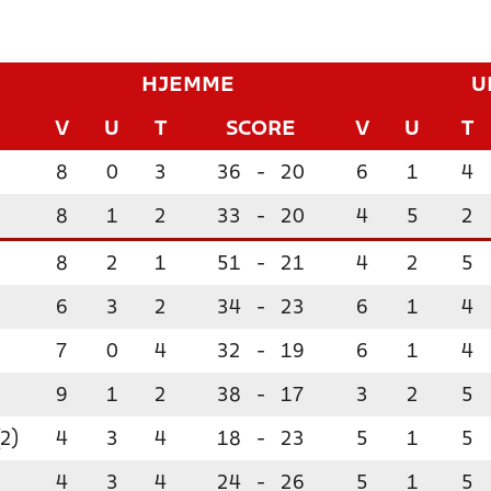
HJEMME
U
V
U
T
SCORE
V
U
T
8
0
3
36
-
20
6
1
4
)
8
1
2
33
-
20
4
5
2
8
2
1
51
-
21
4
2
5
6
3
2
34
-
23
6
1
4
7
0
4
32
-
19
6
1
4
9
1
2
38
-
17
3
2
5
(2)
4
3
4
18
-
23
5
1
5
4
3
4
24
-
26
5
1
5