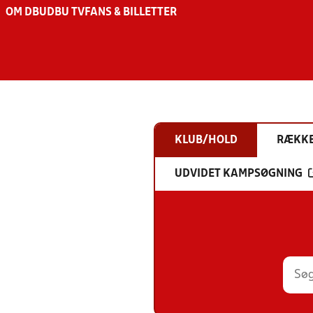
OM DBU
DBU TV
FANS & BILLETTER
KLUB/HOLD
RÆKK
UDVIDET KAMPSØGNING