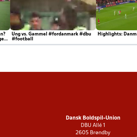
en?
Ung vs. Gammel #fordanmark #dbu
Highlights: Danma
ger
#football
Dansk Boldspil-Union
DBU Allé 1
2605 Brøndby