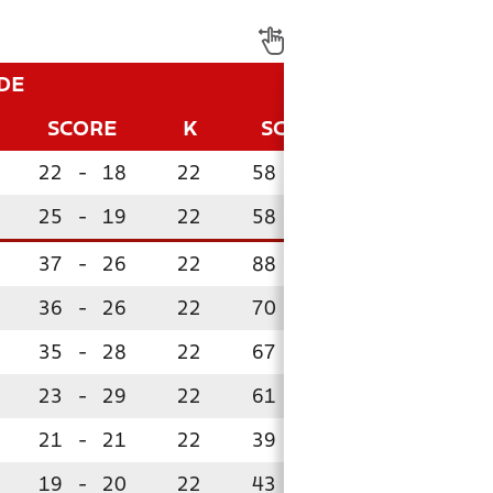
DE
SCORE
K
SCORE
P
22
-
18
22
58
-
38
43
25
-
19
22
58
-
39
42
37
-
26
22
88
-
47
40
36
-
26
22
70
-
49
40
35
-
28
22
67
-
47
40
23
-
29
22
61
-
46
39
21
-
21
22
39
-
44
31
19
-
20
22
43
-
46
31