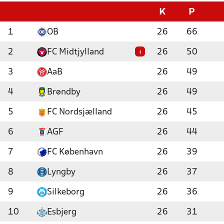
K
P
1
OB
26
66
2
FC Midtjylland
26
50
i
3
AaB
26
49
4
Brøndby
26
49
5
FC Nordsjælland
26
45
6
AGF
26
44
7
FC København
26
39
8
Lyngby
26
37
9
Silkeborg
26
36
10
Esbjerg
26
31