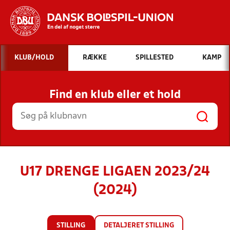
Hvad vil du søge efter?
KLUB/HOLD
RÆKKE
SPILLESTED
KAMP
INDHOLD OG NYHEDER
Find en klub eller et hold
STILLINGER, RESULTATER, KLUBBER OG
HOLD
U17 DRENGE LIGAEN 2023/24
(2024)
STILLING
DETALJERET STILLING