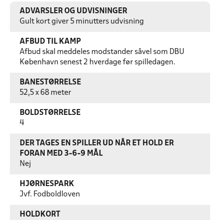
ADVARSLER OG UDVISNINGER
Gult kort giver 5 minutters udvisning
AFBUD TIL KAMP
Afbud skal meddeles modstander såvel som DBU
København senest 2 hverdage før spilledagen.
BANESTØRRELSE
52,5 x 68 meter
BOLDSTØRRELSE
4
DER TAGES EN SPILLER UD NÅR ET HOLD ER
FORAN MED 3-6-9 MÅL
Nej
HJØRNESPARK
Jvf. Fodboldloven
HOLDKORT