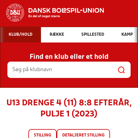
Hvad vil du søge efter?
KLUB/HOLD
RÆKKE
SPILLESTED
KAMP
INDHOLD OG NYHEDER
Find en klub eller et hold
STILLINGER, RESULTATER, KLUBBER OG
HOLD
U13 DRENGE 4 (11) 8:8 EFTERÅR,
PULJE 1 (2023)
STILLING
DETALJERET STILLING