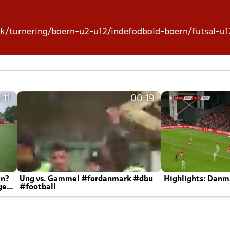
k/turnering/boern-u2-u12/indefodbold-boern/futsal-u
:11
00:19
en?
Ung vs. Gammel #fordanmark #dbu
Highlights: Danma
ger
#football