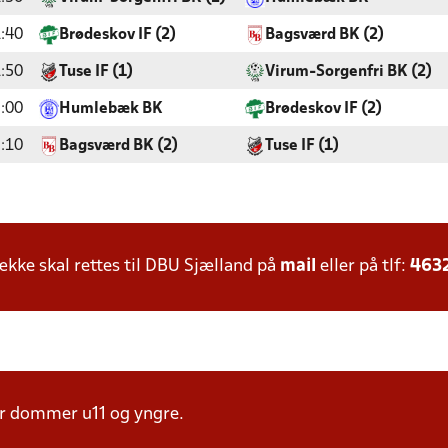
:40
Brødeskov IF (2)
Bagsværd BK (2)
:50
Tuse IF (1)
Virum-Sorgenfri BK (2)
:00
Humlebæk BK
Brødeskov IF (2)
:10
Bagsværd BK (2)
Tuse IF (1)
ke skal rettes til DBU Sjælland på
mail
eller på tlf:
463
er dommer u11 og yngre.