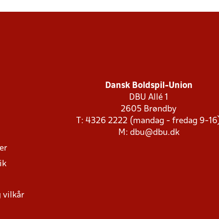
Dansk Boldspil-Union
DBU Allé 1
2605 Brøndby
T: 4326 2222 (mandag - fredag 9-16
M:
dbu@dbu.dk
ger
ik
 vilkår