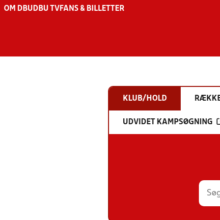
OM DBU
DBU TV
FANS & BILLETTER
KLUB/HOLD
RÆKK
UDVIDET KAMPSØGNING