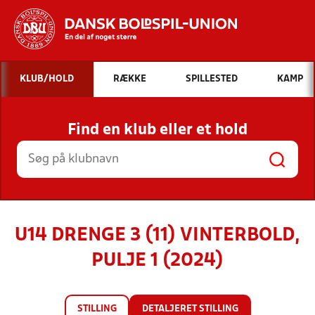
Hvad vil du søge efter?
KLUB/HOLD
RÆKKE
SPILLESTED
KAMP
INDHOLD OG NYHEDER
Find en klub eller et hold
STILLINGER, RESULTATER, KLUBBER OG
HOLD
U14 DRENGE 3 (11) VINTERBOLD,
PULJE 1 (2024)
STILLING
DETALJERET STILLING