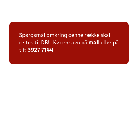
Spørgsmål omkring denne række skal
rettes til DBU København på
mail
eller på
tlf:
3927 7144