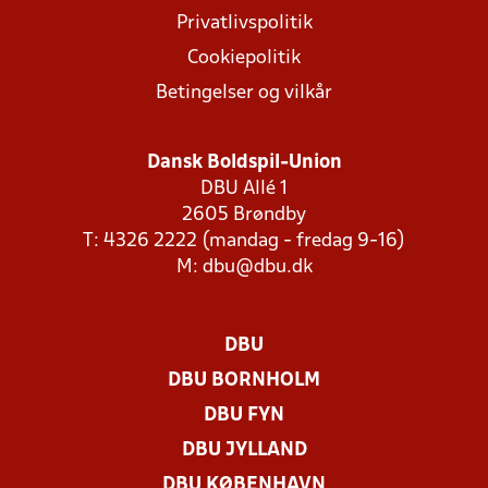
Privatlivspolitik
Cookiepolitik
Betingelser og vilkår
Dansk Boldspil-Union
DBU Allé 1
2605 Brøndby
T: 4326 2222 (mandag - fredag 9-16)
M:
dbu@dbu.dk
DBU
DBU BORNHOLM
DBU FYN
DBU JYLLAND
DBU KØBENHAVN