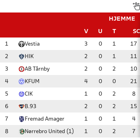
HJEMME
V
U
T
S
1
Vestia
3
0
1
17
2
HIK
2
0
1
11
3
AB Tårnby
2
0
2
10
4
KFUM
4
0
0
21
5
CIK
1
0
2
8
6
B.93
2
0
2
15
7
Fremad Amager
1
0
1
4
8
Nørrebro United (1)
1
0
2
7